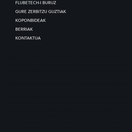
FLUBETECH-I BURUZ
GURE ZERBITZU GUZTIAK
KOPONBIDEAK
BERRIAK
KONTAKTUA
FLUBETECH, PVD, PVD ESPAÑA, ESTALDUAK, ESTALDURAK, ESTALDURAK, ESTALDURAK, MARRUSKURAREN
AURKAKO, HIGURATZEKOA, LIBERATZEKO ESTALDURA, HARTZEAREN AURKAKO ESTALDURA, MOLDEAREN
ESTALDURA, MOLDEAREN ESTALDURA, AZALALDEAREN TRATAMENDUA, TRATAMENDUA, GOGORTASUNA,
AZALERA, GOGORTASUNA , DLC, DLC ESPAINIA, DLC ANTRIFROKZIOA, MARRUSKETA, MATRIZEKO ARAZOA,
MOLDEAREN ARAZOA, BALINIT, LUMENA, ALCRONA, BALIMED, PLATING PIEZA, TITANIZAZIOA, URRE ESTALDU,
KROMOA, KROMO GOGORRA, MATRIZEA, MOLDEA, MOLDEAK, EBAZKETA ERREMINTAK, HORTZ-INPLANTEAK,
BIOMEDIKOAK, METAL ESTANPAKETA, MARRAZKETA, ALUMINIO ESTANTPAZIOA, PLASTIKOA INJECTATZEA,
ALUMINIOA INJECTATZEA, ERABAKIA, PRODUKTIBITATEA, BIZITZA ERABILGARRIA, ERREMINTAK, EZ LEGATZEA,
EBAKETA FINA, HOTZ- ESTANPAZIOA, ERABILTZEA, ERROLANTZEA, ERABILTZEA, ERROLANTZEA. , DIAMANTE
ESTALDUA, TROSELA, TROZOLA LANTZEA, ALUMINIOKO BARRA, PRESSER, PUTZOLATUA, LERRISTA,
IRAULTZAILEA, KONFORMATZEA, TOLESTUA, ZUZKOLATZEA, CUNHOS, EBAKETA, EM EBATZAILEA,
ZAULATUA, ERROTA, ESKARIAK, MANDROLA, METAL GOGORRA, 1.2379, TXAPA GALVANIZATUA ITSASTZEA,