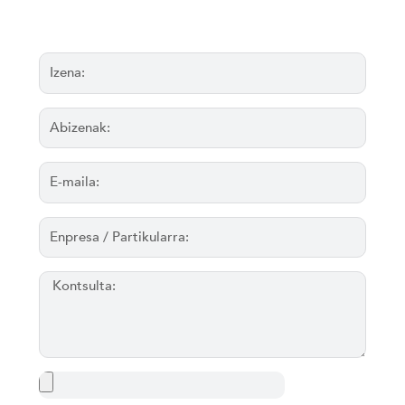
Izena:
Abizenak:
E-
maila:
Enpresa
/
Partikularra:
Kontsulta: