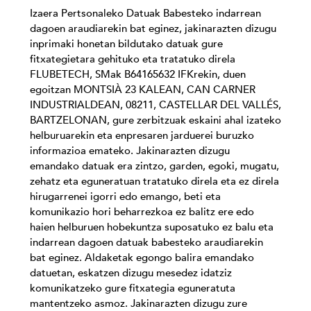
Izaera Pertsonaleko Datuak Babesteko indarrean
dagoen araudiarekin bat eginez, jakinarazten dizugu
inprimaki honetan bildutako datuak gure
fitxategietara gehituko eta tratatuko direla
FLUBETECH, SMak B64165632 IFKrekin, duen
egoitzan MONTSIÀ 23 KALEAN, CAN CARNER
INDUSTRIALDEAN, 08211, CASTELLAR DEL VALLÉS,
BARTZELONAN, gure zerbitzuak eskaini ahal izateko
helburuarekin eta enpresaren jarduerei buruzko
informazioa emateko. Jakinarazten dizugu
emandako datuak era zintzo, garden, egoki, mugatu,
zehatz eta eguneratuan tratatuko direla eta ez direla
hirugarrenei igorri edo emango, beti eta
komunikazio hori beharrezkoa ez balitz ere edo
haien helburuen hobekuntza suposatuko ez balu eta
indarrean dagoen datuak babesteko araudiarekin
bat eginez. Aldaketak egongo balira emandako
datuetan, eskatzen dizugu mesedez idatziz
komunikatzeko gure fitxategia eguneratuta
mantentzeko asmoz. Jakinarazten dizugu zure