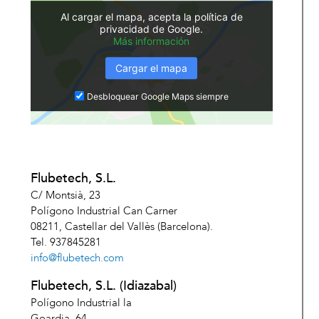
Al cargar el mapa, acepta la política de
privacidad de Google.
Más información
Cargar el mapa
Desbloquear Google Maps siempre
Flubetech, S.L.
C/ Montsià, 23
Polígono Industrial Can Carner
08211, Castellar del Vallès (Barcelona).
Tel. 937845281
info@flubetech.com
Flubetech, S.L. (Idiazabal)
Polígono Industrial la
Goardia, 64