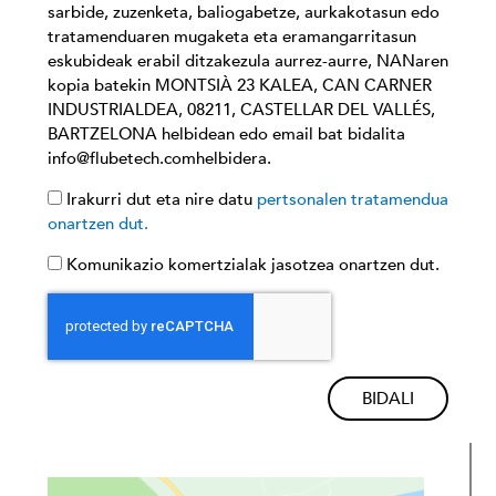
sarbide, zuzenketa, baliogabetze, aurkakotasun edo
tratamenduaren mugaketa eta eramangarritasun
eskubideak erabil ditzakezula aurrez-aurre, NANaren
kopia batekin MONTSIÀ 23 KALEA, CAN CARNER
INDUSTRIALDEA, 08211, CASTELLAR DEL VALLÉS,
BARTZELONA helbidean edo email bat bidalita
info@flubetech.comhelbidera.
Irakurri dut eta nire datu
pertsonalen tratamendua
onartzen dut.
Komunikazio komertzialak jasotzea onartzen dut.
BIDALI