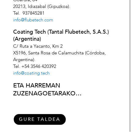
20213, Idiazabal (Gipuzkoa).
Tel. 937845281
info@flubetech.com
Coating Tech (Tantal Flubetech, S.A.S.)
(Argentina)
C/ Ruta a Yacanto, Km 2
X5196, Santa Rosa de Calamuchita (Córdoba,
Argentina).
Tel. +54 3546 420392
info@coating.tech
ETA HARREMAN
ZUZENAGOETARAKO…
GURE TALDEA