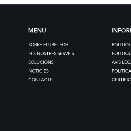
MENU
INFO
SOBRE FLUBETECH
POLITIQ
ELS NOSTRES SERVEIS
POLITIQ
SOLUCIONS
AVIS LE
NOTICIES
POLITIC
CONTACTE
CERTIFI
FLUBETECH, PVD, PVD ESPAÑA, COATING, COATINGS, RECUBRIMIENTO, RECUBRIM
SUPERFICIAL, TRATAMIENTO, DUREZA, DUREZA SUPERFICIAL, DESGASTE, HIPIMS, DLC
CROMAT, CROM DUR, MATRICERIA, MOTLLE, MOLDE, MOLDE, MOLDE , ESTAMPACIÓN METÁ