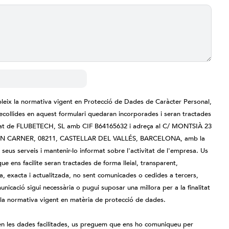
leix la normativa vigent en Protecció de Dades de Caràcter Personal,
collides en aquest formulari quedaran incorporades i seran tractades
litat de FLUBETECH, SL amb CIF B64165632 i adreça al C/ MONTSIÀ 23
N CARNER, 08211, CASTELLAR DEL VALLÉS, BARCELONA, amb la
s seus serveis i mantenir-lo informat sobre l'activitat de l'empresa. Us
 ens facilite seran tractades de forma lleial, transparent,
a, exacta i actualitzada, no sent comunicades o cedides a tercers,
icació sigui necessària o pugui suposar una millora per a la finalitat
la normativa vigent en matèria de protecció de dades.
 en les dades facilitades, us preguem que ens ho comuniqueu per