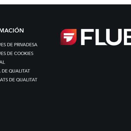
RMACIÓN
UES DE PRIVADESA
UES DE COOKIES
GAL
A DE QUALITAT
CATS DE QUALITAT
IENTOS, ANTIFRICCIÓN, ANTIDESGASTE, RECUBRIMIENTO DESLIZANTE, RECUBRIMIENTO A
, DLC ESPAÑA, DLC ANTRIFRICCIÓ, FREGAMENT, PROBLEMA MATRIU, PROBLEMA MOTLLE, BA
LICA, EMBUTICIÓN, ESTAMPACIÓN DE ALUMINIO, INYECCIÓN PLÁSTICO, INYECCIÓN ALUMIN