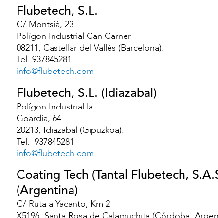
Flubetech, S.L.
C/ Montsià, 23
Polígon Industrial Can Carner
08211, Castellar del Vallès (Barcelona).
Tel. 937845281
info@flubetech.com
Flubetech, S.L. (Idiazabal)
Polígon Industrial la
Goardia, 64
20213, Idiazabal (Gipuzkoa).
Tel. 937845281
info@flubetech.com
Coating Tech (Tantal Flubetech, S.A.S
(Argentina)
C/ Ruta a Yacanto, Km 2
X5196, Santa Rosa de Calamuchita (Córdoba, Argent