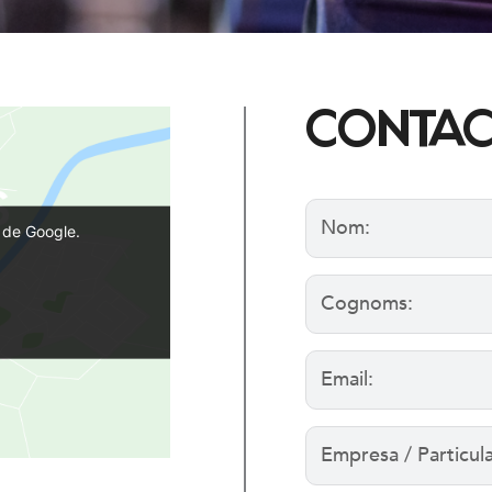
CONTAC
te
Nom:
d de Google.
Cognoms:
Email:
Empresa
/
Particular: