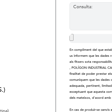
Consulta:
En compliment del que estab
us informem que les dades re
als fitxers sota responsabi
, POLÍGON INDUSTRIAL CA
finalitat de poder prestar el
comuniquem que les dades que
adequada, pertinent, limitad
.)
exceptuant que aquesta comun
dels mateixos, d'acord amb 
En cas de produir-se canvis
ina).