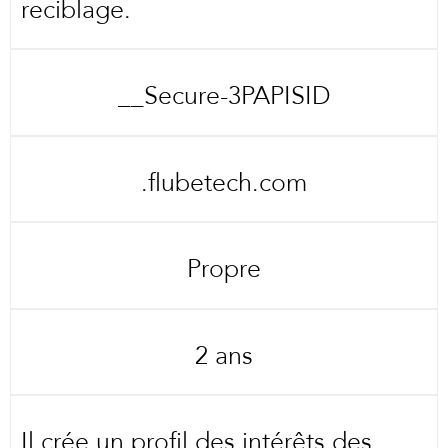
reciblage.
__Secure-3PAPISID
.flubetech.com
Propre
2 ans
Il crée un profil des intérêts des