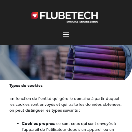
Aller
au
contenu
Types de cookies
En fonction de l’entité qui gère le domaine à partir duquel
POLITIQUE DE
les cookies sont envoyés et qui traite les données obtenues,
on peut distinguer les types suivants :
Cookies propres
: ce sont ceux qui sont envoyés à
COOKIES
l’appareil de l’utilisateur depuis un appareil ou un