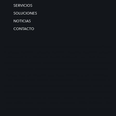
SERVICIOS
SOLUCIONES
NOTICIAS
CONTACTO
FLUBETECH, PVD, PVD ESPAÑA, COATING, COATINGS, RECUBRIMIENTO, RECUBRIMIENTOS, ANTIFRICCIÓN,
ANTIDESGASTE, RECUBRIMIENTO DESLIZANTE, RECUBRIMIENTO ANTIGRIPAJE, RECUBRIMIENTO MATRICERÍA,
RECUBRIMIENTO MOLDES, TRATAMIENTO SUPERFICIAL, TRATAMIENTO, DUREZA, DUREZA SUPERFICIAL,
DESGASTE, HIPIMS, DLC, DLC ESPAÑA, DLC ANTRIFRICCIÓN, ROZAMIENTO, PROBLEMA MATRIZ, PROBLEMA
MOLDE, BALINIT, LUMENA, ALCRONA, BALIMED, BAÑAR PIEZA, TITANIZAR, RECUBRIMIENTO DORAD,
CROMADO, CROMO DURO, MATRICERÍA, MOLDE, MOLDES, HERRAMIENTA DE CORTE, HERRAMIENTAS DE
CORT, IMPLANTES DENTALES, BIOMÉDICO, ESTAMPACIÓN METÁLICA, EMBUTICIÓN, ESTAMPACIÓN DE
ALUMINIO, INYECCIÓN PLÁSTICO, INYECCIÓN ALUMINIO, EXPULSIÓN, PRODUCTIVIDAD, VIDA ÚTIL, UTILLAJE,
ANTIADHERENTE, CORTE FINO, ESTAMPACIÓN EN FRÍO, MATRICERÍA PROGRESIVA, RECUBRIMIENTO BROCA,
DEPOSICIÓN CERÁMICA, RENDIMIENTO, RECUBRIMIENTO DIAMANTE, TROQUEL, TROQUELERÍA, GRUMO
ALUMINIO, PISADOR, PUNZÓN, CORREDERA, EXPULSOR, CONFORMADO, DOBLADO, PUNZONADO, CUNHOS,
CORTANTES, EMBUTIDOR, BROCA, FRESA, ESCARIADOR, MANDRIL, METAL DURO, 1.2379, PEGADO CHAPA
GALVANIZADA, GRIPADO, ABOCARDADO