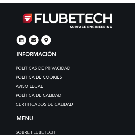
L
E
M
i
n
a
n
v
p
k
e
-
INFORMACIÓN
e
l
m
d
o
a
i
p
r
POLÍTICAS DE PRIVACIDAD
n
e
k
e
POLÍTICA DE COOKIES
r
-
AVISO LEGAL
a
l
POLÍTICA DE CALIDAD
t
CERTIFICADOS DE CALIDAD
MENU
SOBRE FLUBETECH