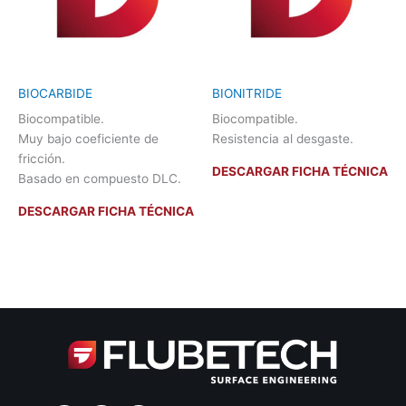
BIOCARBIDE
BIONITRIDE
Biocompatible.
Biocompatible.
Muy bajo coeficiente de
Resistencia al desgaste.
fricción.
DESCARGAR FICHA TÉCNICA
Basado en compuesto DLC.
DESCARGAR FICHA TÉCNICA