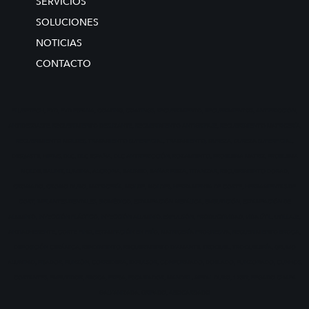
SERVICIOS
SOLUCIONES
NOTICIAS
CONTACTO
FLUBETECH, PVD, PVD ESPAÑA, COATING, COATINGS, RECUBRIMIENTO, RECUBRIMIENTOS, ANTIFRICCIÓN,
ANTIDESGASTE, RECUBRIMIENTO DESLIZANTE, RECUBRIMIENTO ANTIGRIPAJE, RECUBRIMIENTO MATRICERÍA,
RECUBRIMIENTO MOLDES, TRATAMIENTO SUPERFICIAL, TRATAMIENTO, DUREZA, DUREZA SUPERFICIAL,
DESGASTE, HIPIMS, DLC, DLC ESPAÑA, DLC ANTRIFRICCIÓN, ROZAMIENTO, PROBLEMA MATRIZ, PROBLEMA
MOLDE, BALINIT, LUMENA, ALCRONA, BALIMED, BAÑAR PIEZA, TITANIZAR, RECUBRIMIENTO DORAD,
CROMADO, CROMO DURO, MATRICERÍA, MOLDE, MOLDES, HERRAMIENTA DE CORTE, HERRAMIENTAS DE
CORT, IMPLANTES DENTALES, BIOMÉDICO, ESTAMPACIÓN METÁLICA, EMBUTICIÓN, ESTAMPACIÓN DE
ALUMINIO, INYECCIÓN PLÁSTICO, INYECCIÓN ALUMINIO, EXPULSIÓN, PRODUCTIVIDAD, VIDA ÚTIL, UTILLAJE,
ANTIADHERENTE, CORTE FINO, ESTAMPACIÓN EN FRÍO, MATRICERÍA PROGRESIVA, RECUBRIMIENTO BROCA,
DEPOSICIÓN CERÁMICA, RENDIMIENTO, RECUBRIMIENTO DIAMANTE, TROQUEL, TROQUELERÍA, GRUMO
ALUMINIO, PISADOR, PUNZÓN, CORREDERA, EXPULSOR, CONFORMADO, DOBLADO, PUNZONADO, CUNHOS,
CORTANTES, EMBUTIDOR, BROCA, FRESA, ESCARIADOR, MANDRIL, METAL DURO, 1.2379, PEGADO CHAPA
GALVANIZADA, GRIPADO, ABOCARDADO