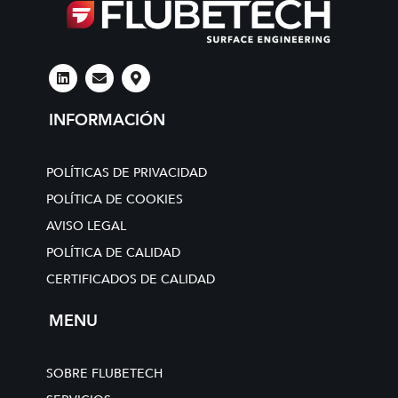
L
E
M
i
n
a
n
v
p
k
e
-
INFORMACIÓN
e
l
m
d
o
a
i
p
r
n
e
k
POLÍTICAS DE PRIVACIDAD
e
r
POLÍTICA DE COOKIES
-
AVISO LEGAL
a
l
POLÍTICA DE CALIDAD
t
CERTIFICADOS DE CALIDAD
MENU
SOBRE FLUBETECH