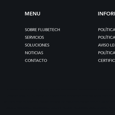
MENU
INFO
SOBRE FLUBETECH
POLÍTIC
SERVICIOS
POLÍTIC
SOLUCIONES
AVISO L
NOTICIAS
POLÍTIC
CONTACTO
CERTIFI
FLUBETECH, PVD, PVD ESPAÑA, COATING, COATINGS, RECUBRIMIENTO, RECUBRIMIENTOS, ANTIFRICCIÓN,
DESGASTE, HIPIMS, DLC, DLC ESPAÑA, DLC ANTRIFRICCIÓN, ROZAMIENTO, PROBLEMA MATRIZ, PROBLEMA
IMPLANTES DENTALES, BIOMÉDICO, ESTAMPACIÓN METÁLICA, EMBUTICIÓN, ESTAMPACIÓN DE ALUMINIO, INYEC
CERÁMICA, RENDIMIENTO, RECUBRIMIENTO DIAMANTE, TROQUEL, TROQUELERÍA, GRUMO ALUMINIO, PISA