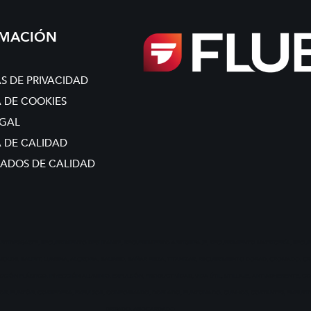
RMACIÓN
AS DE PRIVACIDAD
A DE COOKIES
EGAL
A DE CALIDAD
CADOS DE CALIDAD
 ANTIDESGASTE, RECUBRIMIENTO DESLIZANTE, RECUBRIMIENTO ANTIGRIPAJE, RECUBRIMIENTO MATRICERÍA, RECU
 MOLDE, BALINIT, LUMENA, ALCRONA, BALIMED, BAÑAR PIEZA, TITANIZAR, RECUBRIMIENTO DORAD, CROMADO, 
CIÓN PLÁSTICO, INYECCIÓN ALUMINIO, EXPULSIÓN, PRODUCTIVIDAD, VIDA ÚTIL, UTILLAJE, ANTIADHERENTE, C
DOR, PUNZÓN, CORREDERA, EXPULSOR, CONFORMADO, DOBLADO, PUNZONADO, CUNHOS, CORTANTES, EMBUTIDOR,
GRIPADO, ABOCARDADO