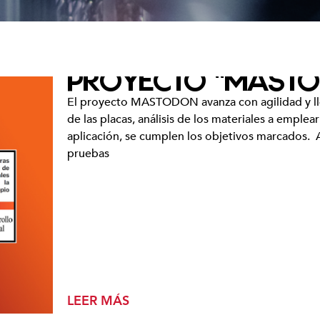
PROYECTO “MAST
Página
Página
El proyecto MASTODON avanza con agilidad y lleg
de las placas, análisis de los materiales a emple
cias y
aplicación, se cumplen los objetivos marcados. 
pruebas
ntos
LEER MÁS