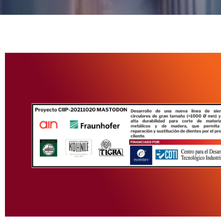
Noti
eve