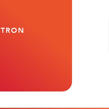
 CONDICIONES MÁS EXTREMAS
sistencia a la temperatura.
dad y compacidad (HiPIMS).
ITRON
Baja rugosidad (HiPIMS).
DESCARGAR FICHA TÉCNICA