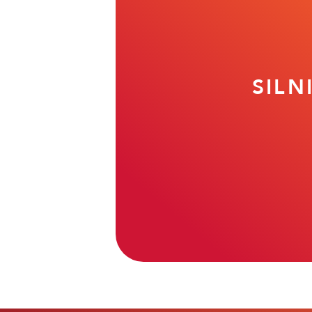
HIPIMS PARA LAS
Muy elevada dureza y re
Alta densi
SILN