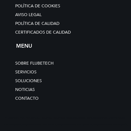
e
r
POLÍTICA DE COOKIES
-
AVISO LEGAL
a
l
POLÍTICA DE CALIDAD
t
CERTIFICADOS DE CALIDAD
MENU
SOBRE FLUBETECH
SERVICIOS
SOLUCIONES
NOTICIAS
CONTACTO
FLUBETECH, PVD, PVD ESPAÑA, COATING, COATINGS, RECUBRIMIENTO, RECUBRIMIENTOS, ANTIFRICCIÓN,
ANTIDESGASTE, RECUBRIMIENTO DESLIZANTE, RECUBRIMIENTO ANTIGRIPAJE, RECUBRIMIENTO MATRICERÍA,