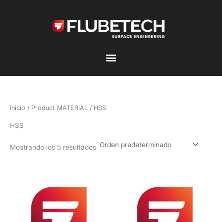
Ir
al
contenido
Inicio
/ Product MATERIAL / HSS
HSS
Mostrando los 5 resultados