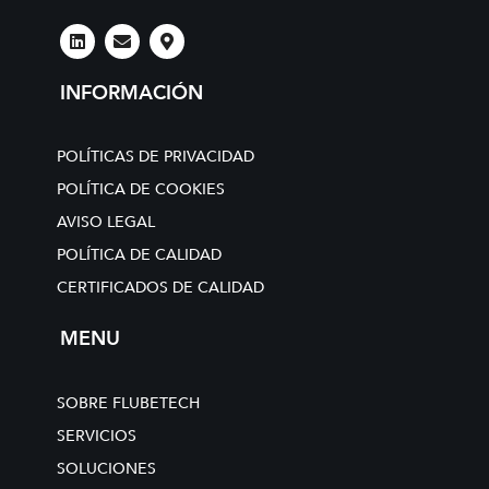
L
E
M
i
n
a
n
v
p
k
e
-
INFORMACIÓN
e
l
m
d
o
a
i
p
r
n
e
k
POLÍTICAS DE PRIVACIDAD
e
r
POLÍTICA DE COOKIES
-
AVISO LEGAL
a
l
POLÍTICA DE CALIDAD
t
CERTIFICADOS DE CALIDAD
MENU
SOBRE FLUBETECH
SERVICIOS
SOLUCIONES