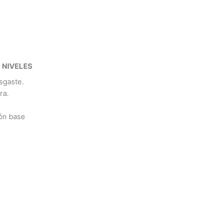
 NIVELES
esgaste.
ra.
ión base