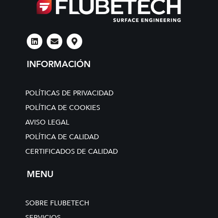
L
E
M
i
n
a
n
v
p
k
e
-
INFORMACIÓN
e
l
m
d
o
a
i
p
r
n
e
k
POLÍTICAS DE PRIVACIDAD
e
r
POLÍTICA DE COOKIES
-
AVISO LEGAL
a
l
POLÍTICA DE CALIDAD
t
CERTIFICADOS DE CALIDAD
MENU
SOBRE FLUBETECH
SERVICIOS