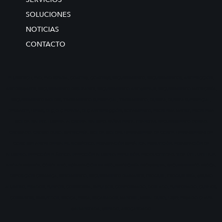
SOLUCIONES
NOTICIAS
CONTACTO
FLUBETECH, PVD, PVD ESPAÑA, COATING, COATINGS, RECUBRIMIENTO, RECUBRIMIENTOS, ANTIFRICCIÓN,
ANTIDESGASTE, RECUBRIMIENTO DESLIZANTE, RECUBRIMIENTO ANTIGRIPAJE, RECUBRIMIENTO MATRICERÍA,
RECUBRIMIENTO MOLDES, TRATAMIENTO SUPERFICIAL, TRATAMIENTO, DUREZA, DUREZA SUPERFICIAL,
DESGASTE, HIPIMS, DLC, DLC ESPAÑA, DLC ANTRIFRICCIÓN, ROZAMIENTO, PROBLEMA MATRIZ, PROBLEMA
MOLDE, BALINIT, LUMENA, ALCRONA, BALIMED, BAÑAR PIEZA, TITANIZAR, RECUBRIMIENTO DORAD,
CROMADO, CROMO DURO, MATRICERÍA, MOLDE, MOLDES, HERRAMIENTA DE CORTE, HERRAMIENTAS DE
CORT, IMPLANTES DENTALES, BIOMÉDICO, ESTAMPACIÓN METÁLICA, EMBUTICIÓN, ESTAMPACIÓN DE
ALUMINIO, INYECCIÓN PLÁSTICO, INYECCIÓN ALUMINIO, EXPULSIÓN, PRODUCTIVIDAD, VIDA ÚTIL, UTILLAJE,
ANTIADHERENTE, CORTE FINO, ESTAMPACIÓN EN FRÍO, MATRICERÍA PROGRESIVA, RECUBRIMIENTO BROCA,
DEPOSICIÓN CERÁMICA, RENDIMIENTO, RECUBRIMIENTO DIAMANTE, TROQUEL, TROQUELERÍA, GRUMO
ALUMINIO, PISADOR, PUNZÓN, CORREDERA, EXPULSOR, CONFORMADO, DOBLADO, PUNZONADO, CUNHOS,
CORTANTES, EMBUTIDOR, BROCA, FRESA, ESCARIADOR, MANDRIL, METAL DURO, 1.2379, PEGADO CHAPA
GALVANIZADA, GRIPADO, ABOCARDADO