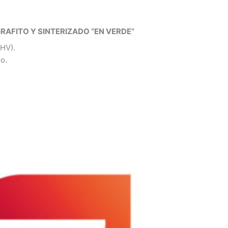
AFITO Y SINTERIZADO “EN VERDE”
0HV).
o.